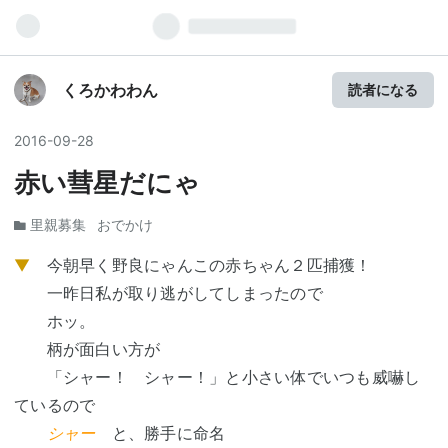
くろかわわん
読者になる
2016
-
09
-
28
赤い彗星だにゃ
里親募集
おでかけ
▼
今朝早く野良にゃんこの赤ちゃん２匹捕獲！
一昨日私が取り逃がしてしまったので
ホッ。
柄が面白い方が
「シャー！ シャー！」と小さい体でいつも威嚇し
ているので
シャー
と、勝手に命名