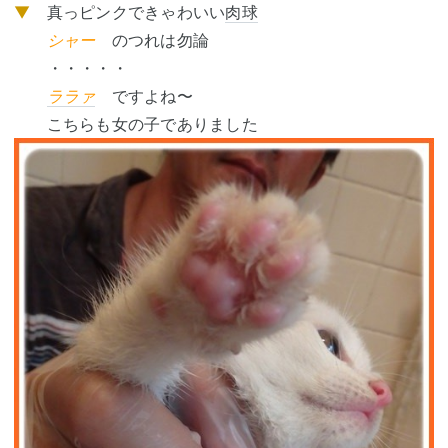
▼
真っピンクできゃわいい
肉球
シャー
のつれは勿論
・・・・・
ララァ
ですよね〜
こちらも女の子でありました