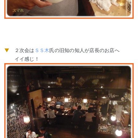
▼
２次会は
ＳＳ木
氏の旧知の知人が店長のお店へ
イイ感じ！