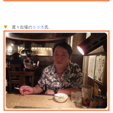
▼
度々出場の
ＳＳ木
氏